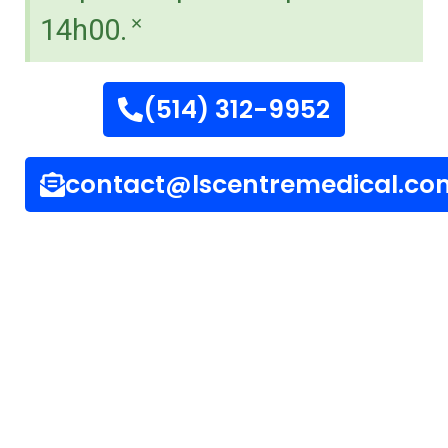
×
14h00.
(514) 312-9952
contact@lscentremedical.co
Fax : (514) 744-8314
courriel: contact@lscentremedical.com
Emplacement: 2155, Rue Saint-Louis ,Saint-Laurent
(QC) H4M 1P1
Nos Heures d’ouverture:
Lundi-vendredi de 8:00 am à 5:00 pm.