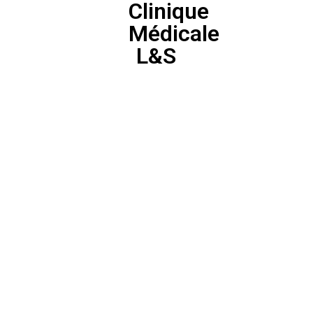
Clinique
Médicale
L&S
Clinique Médicale
L&S
Consultations couvertes par la
RAMQ !
La clinique médicale L&S
regroupe une diversité de
ressources professionnelles
sous un même toit en vue de
faciliter l’accessibilité aux soins